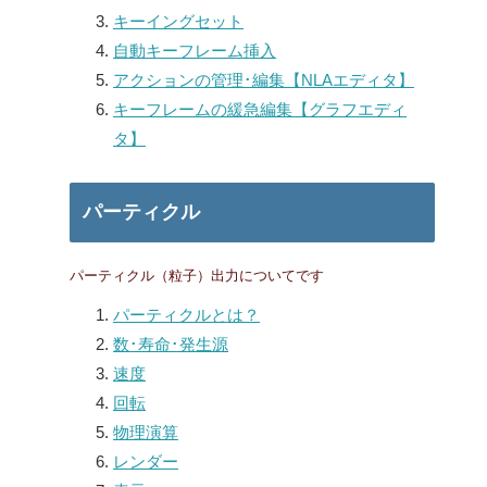
キーイングセット
自動キーフレーム挿入
アクションの管理･編集【NLAエディタ】
キーフレームの緩急編集【グラフエディ
タ】
パーティクル
パーティクル（粒子）出力についてです
パーティクルとは？
数･寿命･発生源
速度
回転
物理演算
レンダー