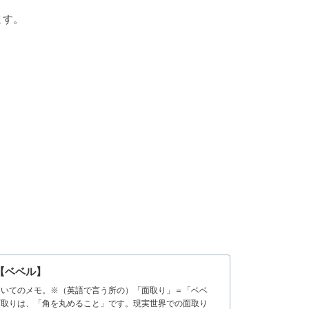
ます。
法【ベベル】
法についてのメモ。※（英語で言う所の）「面取り」＝「ベベ
？面取りは、「角を丸めること」です。現実世界での面取り