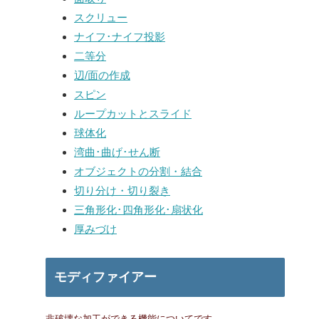
スクリュー
ナイフ･ナイフ投影
二等分
辺/面の作成
スピン
ループカットとスライド
球体化
湾曲･曲げ･せん断
オブジェクトの分割・結合
切り分け・切り裂き
三角形化･四角形化･扇状化
厚みづけ
モディファイアー
非破壊な加工ができる機能についてです