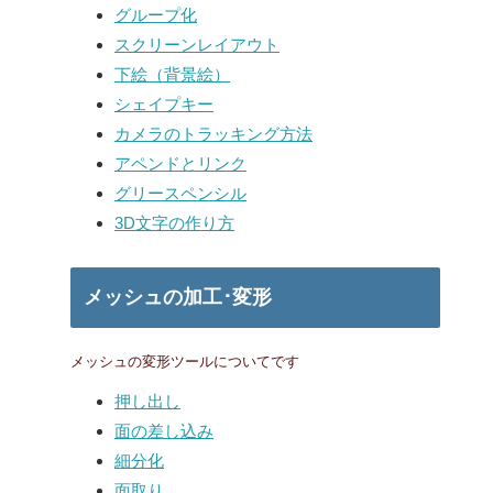
グループ化
スクリーンレイアウト
下絵（背景絵）
シェイプキー
カメラのトラッキング方法
アペンドとリンク
グリースペンシル
3D文字の作り方
メッシュの加工･変形
メッシュの変形ツールについてです
押し出し
面の差し込み
細分化
面取り