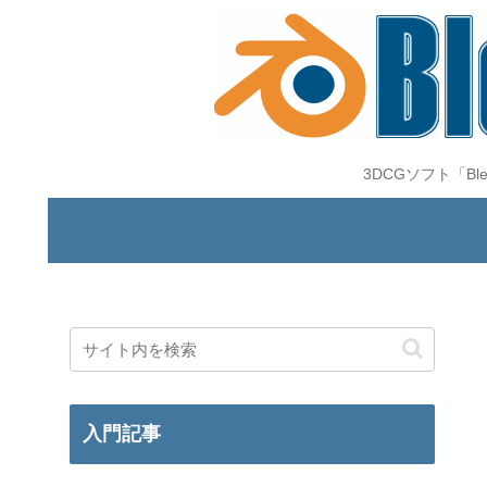
3DCGソフト「B
入門記事