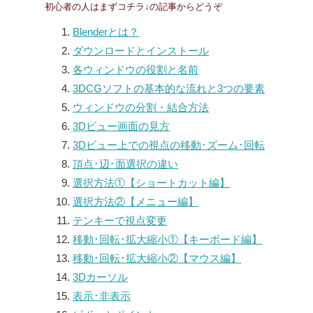
初心者の人はまずコチラ↓の記事からどうぞ
Blenderとは？
ダウンロードとインストール
各ウィンドウの役割と名前
3DCGソフトの基本的な流れと3つの要素
ウィンドウの分割・結合方法
3Dビュー画面の見方
3Dビュー上での視点の移動･ズーム･回転
頂点･辺･面選択の違い
選択方法①【ショートカット編】
選択方法②【メニュー編】
テンキーで視点変更
移動･回転･拡大縮小①【キーボード編】
移動･回転･拡大縮小②【マウス編】
3Dカーソル
表示･非表示