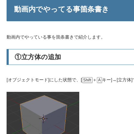
動画内でやってる事箇条書き
動画内でやっている事を箇条書きで紹介します。
①立方体の追加
[オブジェクトモード]にした状態で、[
＋
キー]→[立方体
Shift
A