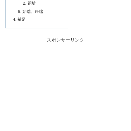
距離
始端、終端
補足
スポンサーリンク