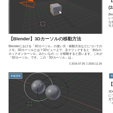
【
(2
B
い
な
引
【Blender】3Dカーソルの移動方法
Blenderにおける「3Dカーソル」の使い方・移動方法などについての
メモ。3Dカーソルとは？3Dビュー上で、左クリックすると「赤白の
ロックオンカーソル」みたいなの（）が移動すると思います。これが
「3Dカーソル」です。この「3Dカーソル」は...
2016.07.05
2020.12.26
初級講座
【
3
に
文
「