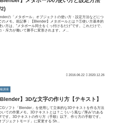
Blender】メタボールの使い方と設定方法
/2)
lenderの「メタボール」オブジェクトの使い方・設定方法などにつ
てのメモ。前記事：【Blender】メタボールとは？①使い方基本的
使い方は、”メタボール同士をくっ付けるだけ”です。これだけで、
力・斥力が働いて勝手に変形されます。メ...
2016.06.22
2020.12.26
初級講座
Blender】3Dな文字の作り方【テキスト】
DCGソフト「Blender」を使用して立体的な3Dテキストを作る方法
ついての作業メモ。3Dテキストとは？こういう風な↓”厚み”のある
字です。3Dテキストの作り方（手順）以下、作り方の手順です。
オブジェクトモード」に変更する Sh...