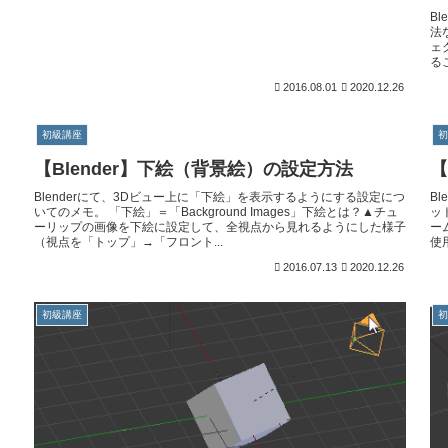
B
法
ェ
る
2016.08.01
2020.12.26
初級講座
【Blender】下絵（背景絵）の設定方法
【
Blenderにて、3Dビュー上に「下絵」を表示するようにする設定につ
B
いてのメモ。 「下絵」＝「Background Images」下絵とは？▲チュ
ッ
ーリップの画像を下絵に設定して、全視点から見れるようにした様子
ー
（視点を「トップ」→「フロント...
使
2016.07.13
2020.12.26
初級講座