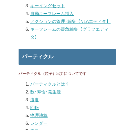
キーイングセット
自動キーフレーム挿入
アクションの管理･編集【NLAエディタ】
キーフレームの緩急編集【グラフエディ
タ】
パーティクル
パーティクル（粒子）出力についてです
パーティクルとは？
数･寿命･発生源
速度
回転
物理演算
レンダー