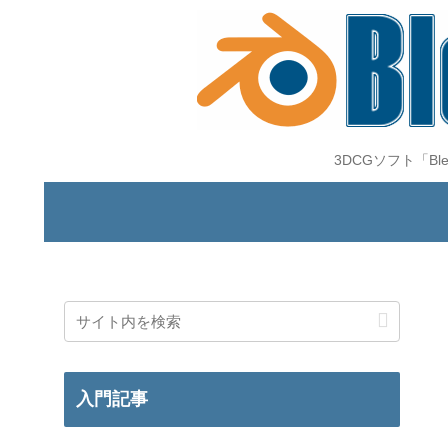
3DCGソフト「B
入門記事