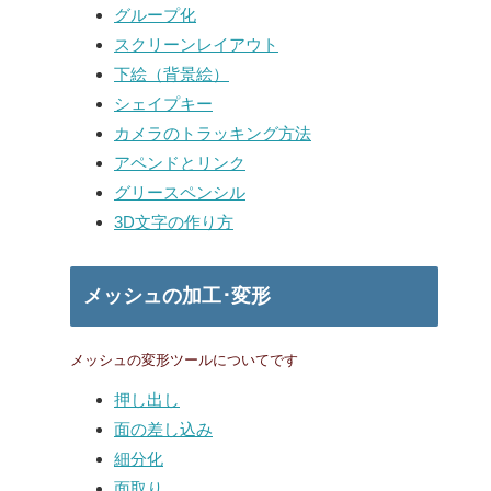
グループ化
スクリーンレイアウト
下絵（背景絵）
シェイプキー
カメラのトラッキング方法
アペンドとリンク
グリースペンシル
3D文字の作り方
メッシュの加工･変形
メッシュの変形ツールについてです
押し出し
面の差し込み
細分化
面取り