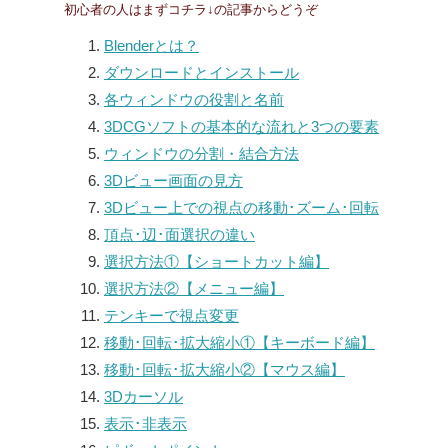
初心者の人はまずコチラ↓の記事からどうぞ
Blenderとは？
ダウンロードとインストール
各ウィンドウの役割と名前
3DCGソフトの基本的な流れと3つの要素
ウィンドウの分割・結合方法
3Dビュー画面の見方
3Dビュー上での視点の移動･ズーム･回転
頂点･辺･面選択の違い
選択方法①【ショートカット編】
選択方法②【メニュー編】
テンキーで視点変更
移動･回転･拡大縮小①【キーボード編】
移動･回転･拡大縮小②【マウス編】
3Dカーソル
表示･非表示