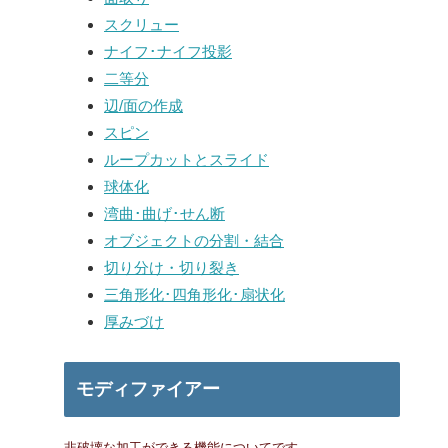
スクリュー
ナイフ･ナイフ投影
二等分
辺/面の作成
スピン
ループカットとスライド
球体化
湾曲･曲げ･せん断
オブジェクトの分割・結合
切り分け・切り裂き
三角形化･四角形化･扇状化
厚みづけ
モディファイアー
非破壊な加工ができる機能についてです