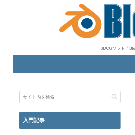
3DCGソフト「B
入門記事