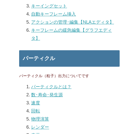
キーイングセット
自動キーフレーム挿入
アクションの管理･編集【NLAエディタ】
キーフレームの緩急編集【グラフエディ
タ】
パーティクル
パーティクル（粒子）出力についてです
パーティクルとは？
数･寿命･発生源
速度
回転
物理演算
レンダー