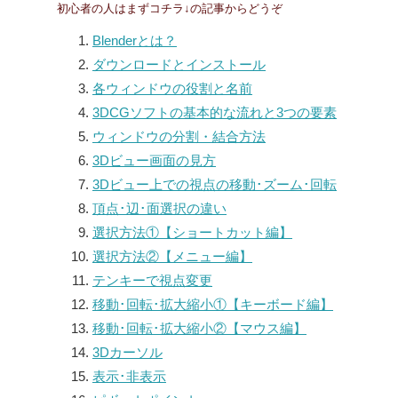
初心者の人はまずコチラ↓の記事からどうぞ
Blenderとは？
ダウンロードとインストール
各ウィンドウの役割と名前
3DCGソフトの基本的な流れと3つの要素
ウィンドウの分割・結合方法
3Dビュー画面の見方
3Dビュー上での視点の移動･ズーム･回転
頂点･辺･面選択の違い
選択方法①【ショートカット編】
選択方法②【メニュー編】
テンキーで視点変更
移動･回転･拡大縮小①【キーボード編】
移動･回転･拡大縮小②【マウス編】
3Dカーソル
表示･非表示