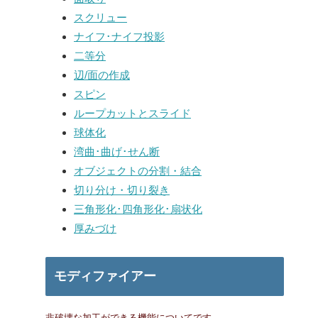
スクリュー
ナイフ･ナイフ投影
二等分
辺/面の作成
スピン
ループカットとスライド
球体化
湾曲･曲げ･せん断
オブジェクトの分割・結合
切り分け・切り裂き
三角形化･四角形化･扇状化
厚みづけ
モディファイアー
非破壊な加工ができる機能についてです