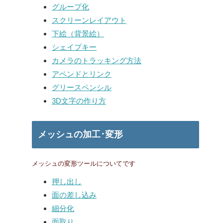
グループ化
スクリーンレイアウト
下絵（背景絵）
シェイプキー
カメラのトラッキング方法
アペンドとリンク
グリースペンシル
3D文字の作り方
メッシュの加工･変形
メッシュの変形ツールについてです
押し出し
面の差し込み
細分化
面取り